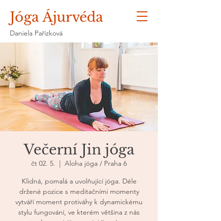
Jóga Ájurvéda
Daniela Pařízková
Večerní Jin jóga
čt 02. 5.
  |  
Aloha jóga / Praha 6
Klidná, pomalá a uvolňující jóga. Déle
držené pozice s meditačními momenty
vytváří moment protiváhy k dynamickému
stylu fungování, ve kterém většina z nás