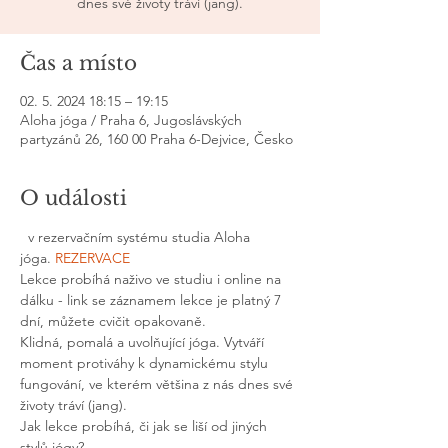
dnes své životy tráví (jang).
Čas a místo
02. 5. 2024 18:15 – 19:15
Aloha jóga / Praha 6, Jugoslávských
partyzánů 26, 160 00 Praha 6-Dejvice, Česko
O události
  v rezervačním systému studia Aloha 
jóga. 
REZERVACE
Lekce probíhá naživo ve studiu i online na 
dálku - link se záznamem lekce je platný 7 
dní, můžete cvičit opakovaně.
Klidná, pomalá a uvolňující jóga. Vytváří 
moment protiváhy k dynamickému stylu 
fungování, ve kterém většina z nás dnes své 
životy tráví (jang).
Jak lekce probíhá, či jak se liší od jiných 
stylů jógy?