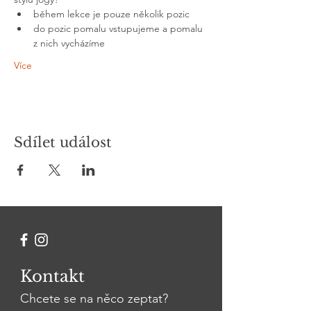
během lekce je pouze několik pozic
do pozic pomalu vstupujeme a pomalu 
z nich vycházíme
Více
Sdílet událost
Kontakt
Chcete se na něco zeptat?