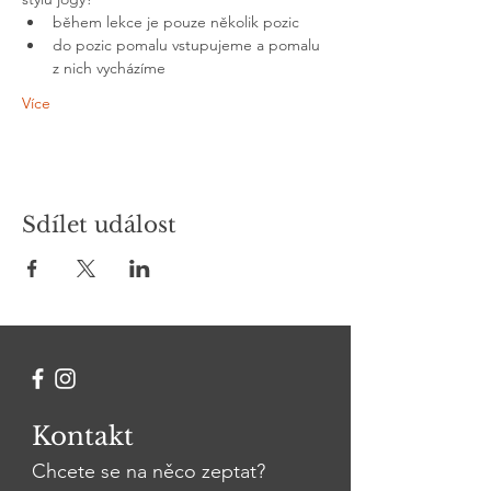
během lekce je pouze několik pozic
do pozic pomalu vstupujeme a pomalu 
z nich vycházíme
Více
Sdílet událost
Kontakt
Chcete se na něco zeptat?