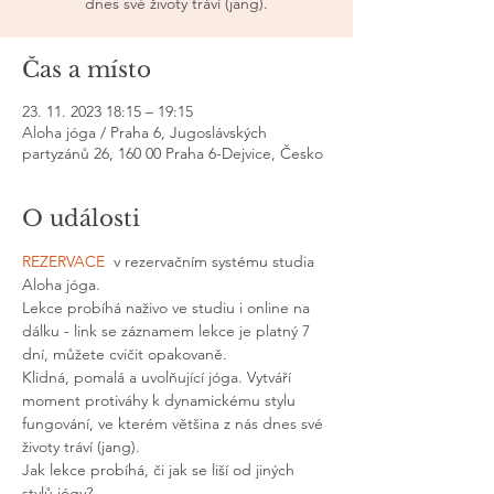
dnes své životy tráví (jang).
Čas a místo
23. 11. 2023 18:15 – 19:15
Aloha jóga / Praha 6, Jugoslávských
partyzánů 26, 160 00 Praha 6-Dejvice, Česko
O události
REZERVACE
  v rezervačním systému studia 
Aloha jóga. 
Lekce probíhá naživo ve studiu i online na 
dálku - link se záznamem lekce je platný 7 
dní, můžete cvičit opakovaně.
Klidná, pomalá a uvolňující jóga. Vytváří 
moment protiváhy k dynamickému stylu 
fungování, ve kterém většina z nás dnes své 
životy tráví (jang).
Jak lekce probíhá, či jak se liší od jiných 
stylů jógy?