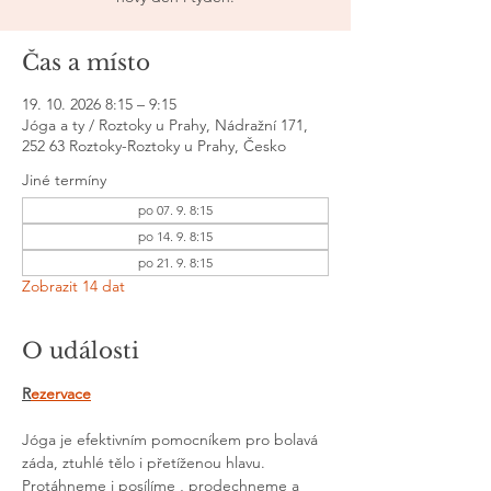
Čas a místo
19. 10. 2026 8:15 – 9:15
Jóga a ty / Roztoky u Prahy, Nádražní 171,
252 63 Roztoky-Roztoky u Prahy, Česko
Jiné termíny
po 07. 9. 8:15
po 14. 9. 8:15
po 21. 9. 8:15
Zobrazit 14 dat
O události
R
ezervace
Jóga je efektivním pomocníkem pro bolavá 
záda, ztuhlé tělo i přetíženou hlavu.  
Protáhneme i posílíme , prodechneme a 