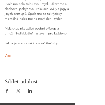
uvolníme celé tělo i svou mysl.  Ukážeme si 
dechové, pohybové i relaxační cviky z jógy a 
jiných přístupů. Společně se tak fyzicky i 
mentálně naladíme na nový den i týden. 
Malá skupinka zajistí osobní přístup a 
umožní individuální nastavení pro každého.
Lekce jsou vhodné i pro začátečníky.
Více
Sdílet událost