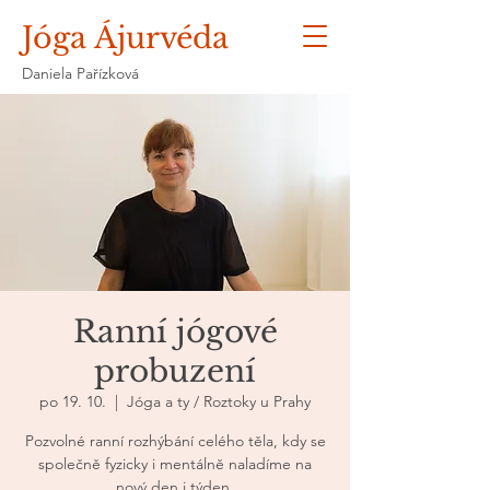
Jóga Ájurvéda
Daniela Pařízková
Ranní jógové
probuzení
po 19. 10.
  |  
Jóga a ty / Roztoky u Prahy
Pozvolné ranní rozhýbání celého těla, kdy se
společně fyzicky i mentálně naladíme na
nový den i týden.