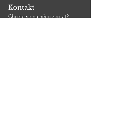
Kontakt
Chcete se na něco zeptat?
Jméno Příjmení
Email
Zpráva
Odeslat