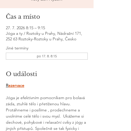
Čas a místo
27. 7. 2026 8:15 – 9:15
Jóga a ty / Roztoky u Prahy, Nádražní 171,
252 63 Roztoky-Roztoky u Prahy, Česko
Jiné termíny
po 17. 8. 8:15
O události
R
ezervace
Jóga je efektivním pomocníkem pro bolavá 
záda, ztuhlé tělo i přetíženou hlavu.  
Protáhneme i posílíme , prodechneme a 
uvolníme celé tělo i svou mysl.  Ukážeme si 
dechové, pohybové i relaxační cviky z jógy a 
jiných přístupů. Společně se tak fyzicky i 