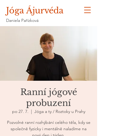
Jóga Ájurvéda
Daniela Pařízková
Ranní jógové
probuzení
po 27. 7.
  |  
Jóga a ty / Roztoky u Prahy
Pozvolné ranní rozhýbání celého těla, kdy se
společně fyzicky i mentálně naladíme na
nový den i týden.