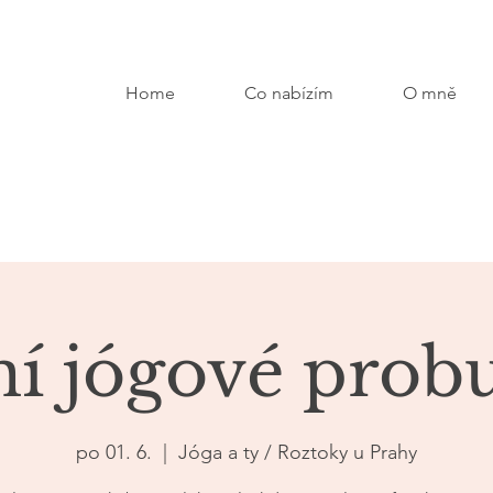
Home
Co nabízím
O mně
í jógové prob
po 01. 6.
  |  
Jóga a ty / Roztoky u Prahy