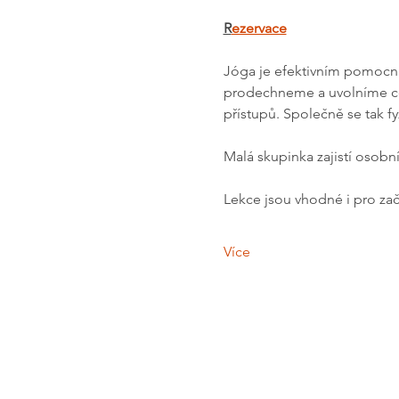
R
ezervace
Jóga je efektivním pomocník
prodechneme a uvolníme celé
přístupů. Společně se tak fy
Malá skupinka zajistí osobn
Lekce jsou vhodné i pro zač
Více