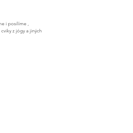
e i posílíme , 
viky z jógy a jiných 