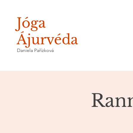
Jóga
Ájurvéda
Daniela Pařízková
Rann