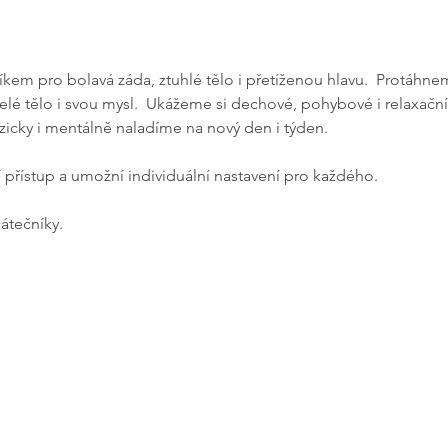
em pro bolavá záda, ztuhlé tělo i přetíženou hlavu.  Protáhnem
 tělo i svou mysl.  Ukážeme si dechové, pohybové i relaxační c
zicky i mentálně naladíme na nový den i týden. 
í přístup a umožní individuální nastavení pro každého.
átečníky.