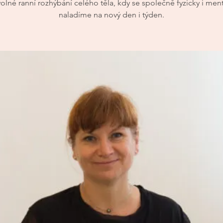
olné ranní rozhýbání celého těla, kdy se společně fyzicky i men
naladíme na nový den i týden.