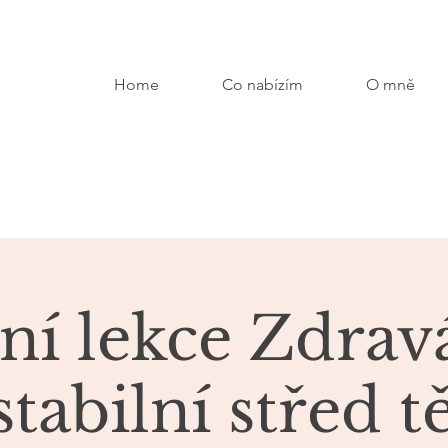
Home
Co nabízím
O mně
ní lekce Zdrav
stabilní střed t