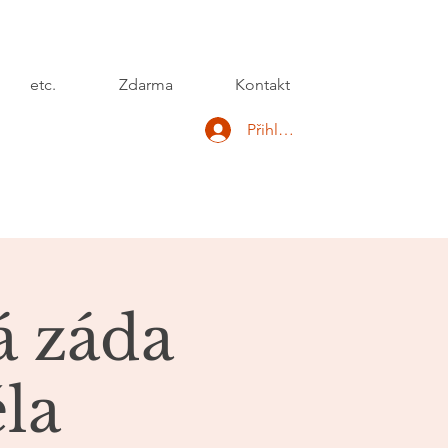
etc.
Zdarma
Kontakt
Přihlásit se
á záda
ěla