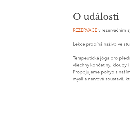
O události
REZERVACE
 v rezervačním 
Lekce probíhá naživo ve stud
Terapeutická jóga pro předc
všechny končetiny, klouby i 
Propojujeme pohyb s naším d
mysli a nervové soustavě, kt