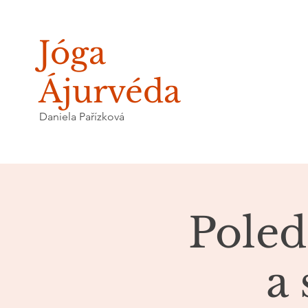
Jóga
Ájurvéda
Daniela Pařízková
Poled
a 