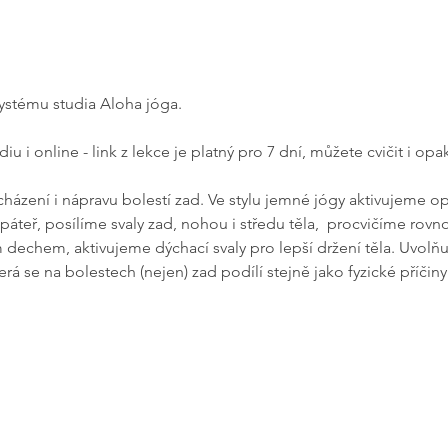
systému studia Aloha jóga.
iu i online - link z lekce je platný pro 7 dní, můžete cvičit i op
házení i nápravu bolestí zad. Ve stylu jemné jógy aktivujeme op
páteř, posílíme svaly zad, nohou i středu těla,  procvičíme rovnov
echem, aktivujeme dýchací svaly pro lepší držení těla. Uvolňuje
erá se na bolestech (nejen) zad podílí stejně jako fyzické příčiny