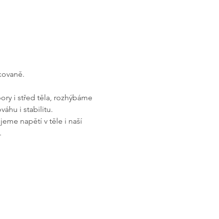
akovaně.
ory i střed těla, rozhýbáme 
áhu i stabilitu. 
me napětí v těle i naší 
.