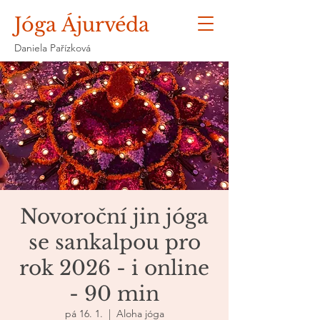
Jóga Ájurvéda
Daniela Pařízková
Novoroční jin jóga
se sankalpou pro
rok 2026 - i online
- 90 min
pá 16. 1.
  |  
Aloha jóga