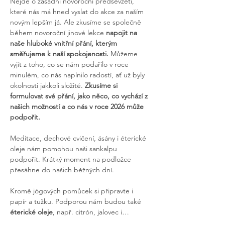
Nejde o zásadní novoroční předsevzetí, 
které nás má hned vyslat do akce za naším 
novým lepším já. Ale zkusíme se společně 
během novoroční jinové lekce 
napojit na 
naše hluboké vnitřní přání, kterým 
směřujeme k naší spokojenosti. 
Můžeme 
vyjít z toho, co se nám podařilo v roce 
minulém, co nás naplnilo radostí, ať už byly 
okolnosti jakkoli složité. 
Zkusíme si 
formulovat své přání, jako něco, co vychází z 
našich možností a co nás v roce 2026 může 
podpořit.
Meditace, dechové cvičení, ásány i éterické 
oleje nám pomohou naši sankalpu 
podpořit. Krátký moment na podložce 
přesáhne do našich běžných dní.
Kromě jógových pomůcek si připravte i 
papír a tužku. Podporou nám budou také
éterické oleje
, např. citrón, jalovec i…