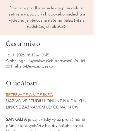
Speciální prodloužená lekce plná delšího
setrvání v pozicích i hlubokého nádechu a
výdechu je věnovaná našemu naladění na
nadcházející rok 2026.
Čas a místo
16. 1. 2026 18:15 – 19:45
Aloha jóga, Jugoslávských partyzánů 26, 160
00 Praha 6-Dejvice, Česko
O události
REZERVACE A VÍCE INFO
NAŽIVO VE STUDIU I ONLINE NA DÁLKU - 
LINK SE ZÁZNAMEM LEKCE NA 14 DNÍ
SANKALPA
 je sanskrtský výraz pro záměr či 
přání, které vychází z hlouby našeho srdce. 