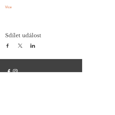
Více
Sdílet událost
Kontakt
Chcete se na něco zeptat?
Jméno Příjmení