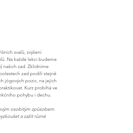
šních svalů, zvýšení 
alů. Na každé lekci budeme 
n) našich zad. Zklidníme 
bolestech zad podílí stejně 
h jógových pozic, na jejich 
aktikovat. Kurz probíhá ve 
funkčního pohybu i dechu.
e svým osobitým způsobem. 
yzkoušet a zažít různé 