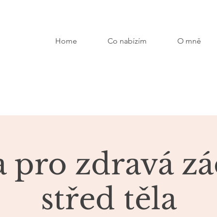
Home
Co nabízím
O mně
a pro zdravá zá
střed těla