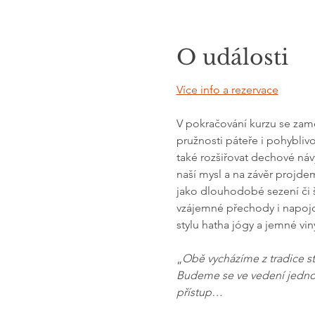
O události
Více info a rezervace
V pokračování kurzu se zaměř
pružnosti páteře i pohybliv
také rozšiřovat dechové návy
naší mysl a na závěr projde
jako dlouhodobé sezení či š
vzájemné přechody i napojo
stylu hatha jógy a jemné vin
„
Obě vycházíme z tradice s
Budeme se ve vedení jednotli
přístup…