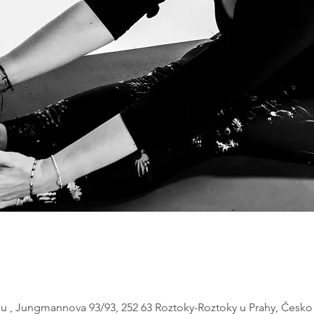
ou , Jungmannova 93/93, 252 63 Roztoky-Roztoky u Prahy, Česko