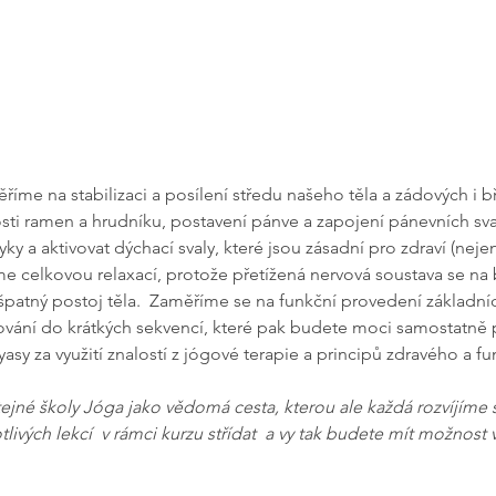
íme na stabilizaci a posílení středu našeho těla a zádových i bři
osti ramen a hrudníku, postavení pánve a zapojení pánevních sv
ky a aktivovat dýchací svaly, které jsou zásadní pro zdraví (neje
me celkovou relaxací, protože přetížená nervová soustava se na 
patný postoj těla.  Zaměříme se na funkční provedení základníc
vání do krátkých sekvencí, které pak budete moci samostatně pr
yasy za využití znalostí z jógové terapie a principů zdravého a 
tejné školy Jóga jako vědomá cesta, kterou ale každá rozvíjím
vých lekcí  v rámci kurzu střídat  a vy tak budete mít možnost v