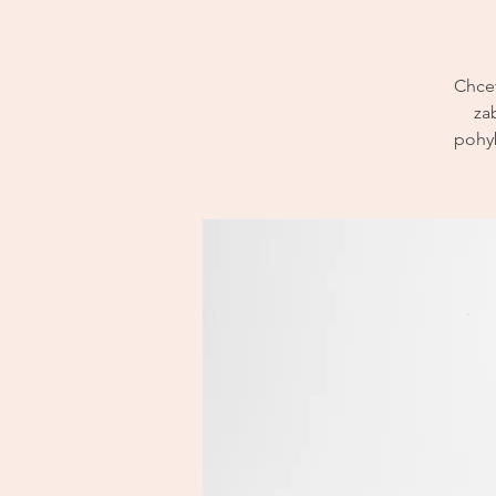
Chcet
za
pohyb