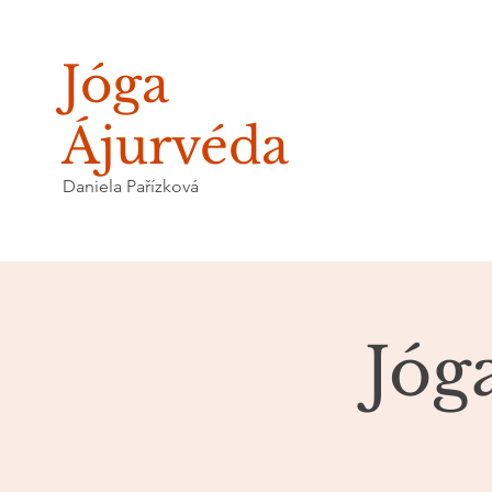
Jóga
Ájurvéda
Daniela Pařízková
Jóg