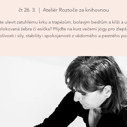
čt 26. 3.
  |  
Ateliér Roztoče za knihovnou
e ulevit zatuhlému krku a trapézům, bolavým bedrům a kříži a u
blokovaná žebra či esíčka? Přijďte na kurz večerní jógy pro zlepš
livosti i síly, stability i spokojenosti z vědomého a pestrého p