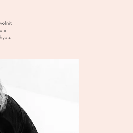
volnit
ení
ohybu.