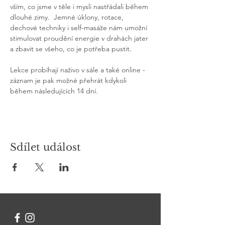
vším, co jsme v těle i mysli nastřádali během 
dlouhé zimy.  Jemné úklony, rotace, 
dechové techniky i self-masáže nám umožní 
stimulovat proudění energie v drahách jater 
a zbavit se všeho, co je potřeba pustit. 
Lekce probíhají naživo v sále a také online - 
záznam je pak možné přehrát kdykoli 
během následujících 14 dní.
Sdílet událost