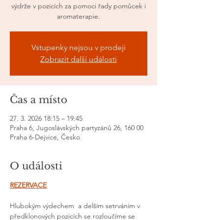
výdrže v pozicích za pomoci řady pomůcek i
aromaterapie.
Vstupenky nejsou v prodeji
Zobrazit další události
Čas a místo
27. 3. 2026 18:15 – 19:45
Praha 6, Jugoslávských partyzánů 26, 160 00
Praha 6-Dejvice, Česko
O události
REZERVACE
Hlubokým výdechem  a delším setrváním v 
předklonových pozicích se rozloučíme se 