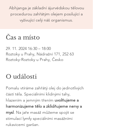
Abhjanga je základní ájurvédskou tělovou
procedurou zahřátým olejem posilující a
vyživující celý náš organismus.
Čas a místo
29. 11. 2024 16:30 – 18:00
Roztoky u Prahy, Nádražní 171, 252 63
Roztoky-Roztoky u Prahy, Česko
O události
Pomalu vtíráme zahřátý olej do jednotlivých 
částí těla. Speciálními klidnými tahy, 
hlazením a jemným třením 
uvolňujeme a 
harmonizujeme tělo a zklidňujeme nervy a 
mysl
. Na jaře masáž můžeme spojit se 
stimulací lymfy speciálními masážními 
rukavicemi garšan.