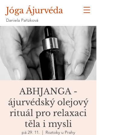
Jóga Ájurvéda
Daniela Pařízková
ABHJANGA -
ájurvédský olejový
rituál pro relaxaci
těla i mysli
pá 29. 11.
  |  
Roztoky u Prahy