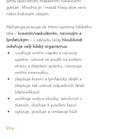
lymfy speciálními masážními rukavicemi 
garšan. Vhodná je i masáž hlavy aloe vera 
nebo kokosým olejem. 
Abhjanga pracuje se třemi systémy lidského 
těla – 
krevním/vaskulárním, nervovým a 
lymfatickým
 – v základu tedy 
hloubkově 
ovlivňuje celý lidský organismus
: 
uvolňuje vnitřní napětí a nervový 
systém, účinně se podílí na snížení 
stresu a zlepšení spánku, navozuje 
vnitřní rovnováhu, 
zlepšuje krevní a lymfatický oběh a 
zlepšuje tak odvod odpadních látek 
(detoxifikaci)
uvolňuje svaly a klouby, zatuhnutí v 
tkáních, dochází k posílení fascií
vyživuje, posiluje a omlazuje kůži
Více