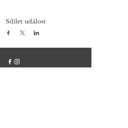
Sdílet událost
Kontakt
Chcete se na něco zeptat?
Jméno Příjmení
Email