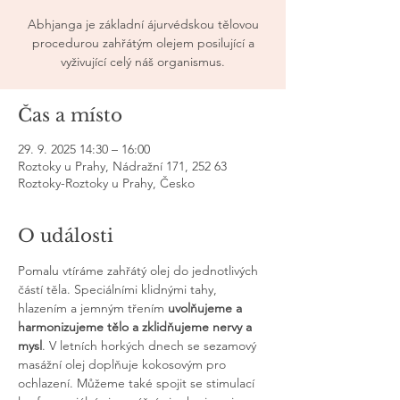
Abhjanga je základní ájurvédskou tělovou
procedurou zahřátým olejem posilující a
vyživující celý náš organismus.
Čas a místo
29. 9. 2025 14:30 – 16:00
Roztoky u Prahy, Nádražní 171, 252 63
Roztoky-Roztoky u Prahy, Česko
O události
Pomalu vtíráme zahřátý olej do jednotlivých 
částí těla. Speciálními klidnými tahy, 
hlazením a jemným třením 
uvolňujeme a 
harmonizujeme tělo a zklidňujeme nervy a 
mysl
. V letních horkých dnech se sezamový 
masážní olej doplňuje kokosovým pro 
ochlazení. Můžeme také spojit se stimulací 