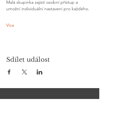
Malá skupinka zajistí osobní přístup a 
umožní individuální nastavení pro každého.
Více
Sdílet událost
Kontakt
Chcete se na něco zeptat?