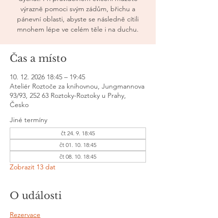
výrazně pomoci svým zádům, břichu a
pánevní oblasti, abyste se následně cítili
mnohem lépe ve celém těle i na duchu.
Čas a místo
10. 12. 2026 18:45 – 19:45
Ateliér Roztoče za knihovnou, Jungmannova
93/93, 252 63 Roztoky-Roztoky u Prahy,
Česko
Jiné termíny
čt 24. 9. 18:45
čt 01. 10. 18:45
čt 08. 10. 18:45
Zobrazit 13 dat
O události
Rezervace