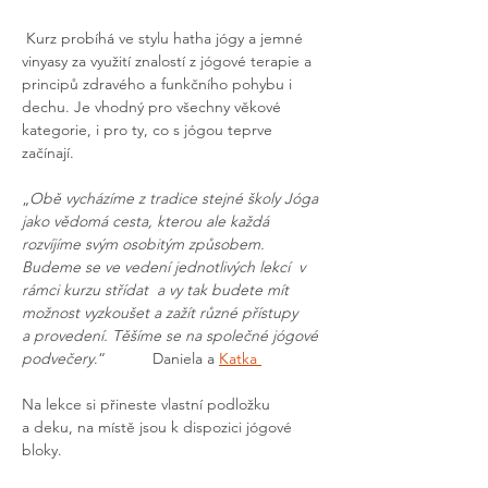
 Kurz probíhá ve stylu hatha jógy a jemné 
vinyasy za využití znalostí z jógové terapie a 
principů zdravého a funkčního pohybu i 
dechu. Je vhodný pro všechny věkové 
kategorie, i pro ty, co s jógou teprve 
začínají. 
„
Obě vycházíme z tradice stejné školy Jóga 
jako vědomá cesta, kterou ale každá 
rozvíjíme svým osobitým způsobem. 
Budeme se ve vedení jednotlivých lekcí  v 
rámci kurzu střídat  a vy tak budete mít 
možnost vyzkoušet a zažít různé přístupy 
a provedení. Těšíme se na společné jógové 
podvečery
.“		Daniela a 
Katka 
Na lekce si přineste vlastní podložku 
a deku, na místě jsou k dispozici jógové 
bloky.  