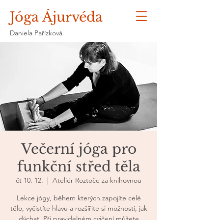
Jóga Ájurvéda
Daniela Pařízková
Večerní jóga pro
funkční střed těla
čt 10. 12.
  |  
Ateliér Roztoče za knihovnou
Lekce jógy, během kterých zapojíte celé
tělo, vyčistíte hlavu a rozšířite si možnosti, jak
dýchat. Při pravidelném cvičení můžete